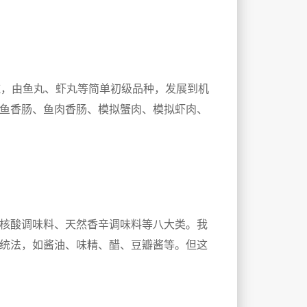
吨，由鱼丸、虾丸等简单初级品种，发展到机
鱼香肠、鱼肉香肠、模拟蟹肉、模拟虾肉、
核酸调味料、天然香辛调味料等八大类。我
统法，如酱油、味精、醋、豆瓣酱等。但这