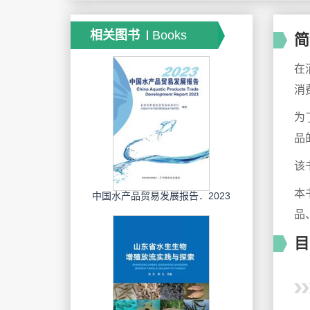
相关图书
Books
简
在
消
为
品
该
本
中国水产品贸易发展报告．2023
品
目