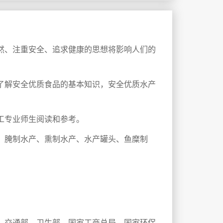
然、注重安全、追求健康的思想将影响人们的
了解安全优质食品的基本知识，安全优质水产
工专业师生阅读和参考。
、腌制水产、熏制水产、水产罐头、鱼糜制
部、交通部、卫生部、国家工商总局、国家环保