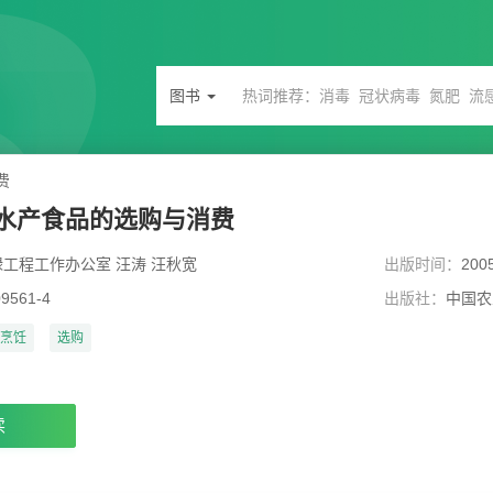
图书
费
水产食品的选购与消费
工程工作办公室 汪涛 汪秋宽
出版时间：
200
09561-4
出版社：
中国农
烹饪
选购
读