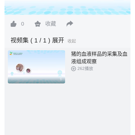
0
收藏
视频集
( 1 / 1 )
展开
收起
猪的血液样品的采集及血
液组成观察
262播放
6