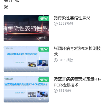
展开
收
起
猪传染性萎缩性鼻炎
1559播放
20分钟
猪圆环病毒2型PCR检测技
术
3109播放
22分钟
猪蓝耳病病毒荧光定量RT-
PCR检测技术
831播放
16分钟