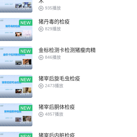
术
935播放
17分钟
猪丹毒的检疫
829播放
6分钟
金标检测卡检测猪瘦肉精
846播放
4分钟
猪宰后旋毛虫检疫
2473播放
2分钟
猪宰后胴体检疫
4857播放
2分钟
猪宰后内脏检疫