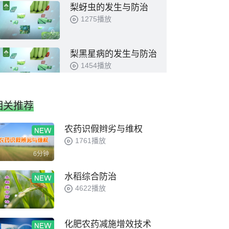
梨蚜虫的发生与防治
1275播放
0
梨黑星病的发生与防治
1454播放
0
梨轮纹病发生与防治
相关推荐
1326播放
0
农药识假辫劣与维权
1761播放
梨枝叶病害的发生与防
6分钟
治
1290播放
0
水稻综合防治
4622播放
化肥农药减施增效技术