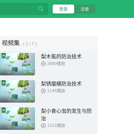
登录
注册
视频集
( 1 / 7 )
梨木虱的防治技术
2680播放
0
梨锈瘿螨防治技术
1145播放
0
梨小食心虫的发生与防
治
1152播放
0