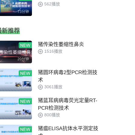
562播放
73分钟
最新推荐
猪传染性萎缩性鼻炎
1516播放
20分钟
猪圆环病毒2型PCR检测技
术
3061播放
22分钟
猪蓝耳病病毒荧光定量RT-
PCR检测技术
800播放
16分钟
猪瘟ELISA抗体水平测定技