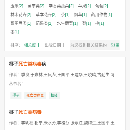
玉米
[2]
薯芋类
[2]
辛香类蔬菜
[2]
苹果
[2]
葡萄
[2]
林木花卉
[2]
草本花卉
[2]
茶
[1]
烟草
[1]
药用作物
[1]
菜用豆类
[1]
茄果类
[1]
水生蔬菜
[1]
梨
[1]
桃
[1]
枣
[1]
排序：
相关度
出版日期
为您找到相关结果约
51
条
椰子
死亡类病毒
病
作者：
季良,于嘉林,王凤龙,王国平,王建华,王晓鸣,古勤生,冯兰香,许泽永,李大伟,李华平,李兴红,李怀方,李明福,吴云锋,沈淑琳,张明厚,范在丰,周广和,赵学源,韩成贵,谢联辉
丛书名：
椰子
死亡
类病毒
检疫
椰子
死亡类病毒
作者：
李明福,相宁,朱水芳,李桂芬,张永江,魏梅生,王国平,王锡锋,田永蕾,刘洪义,刘冬梅,许瑾,吴元华,张永江,张成良,张作芳,李世访,李伟东,李华平,李明福,李桂芬,陈红运,陈坤荣,陈定虎,陈枝楠,陈集双,周雪平,青铃,相宁,黄冲,薛杨,魏梅生,朱水芳,赵竹,张成良,支树平,黄冠胜,卢厚林,施宗伟,张立,陈洪俊,丁三寅,方元炜,王建伟,王柏青,王益愚,王湛军,朱水芳,朱绍智,严进,何天江,吴卫,宋福,李今中,李明福,李高华,陈乃中,陈小帆,陈华忠,陈建东,陈枝楠,杜琦,周国梁,侯建雄,种焱,贺水山,翁志平,顾忠盈,郭权,黄亚军,黄庆林,黄国明,曾庆财,蒋小龙