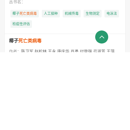
丛书名：
椰子
死亡类病毒
人工接种
机械传毒
生物测定
电泳法
检疫性评估
椰子
死亡类病毒
作者：
陈卫军,赵松林,王永,唐庆华,肖勇,付登强,弓淑芳,王萍,吕朝军,刘蕊,孙程旭,李和帅,张军,陈华,陈思婷,范海阔,夏秋瑜,唐龙祥,曹红星,董志国,覃伟权
丛书名：
椰子
死亡
类病毒
病树
线状分子
CCCVd
风险分析
有害生物
一、
类病毒
作者：
侯明生
丛书名：