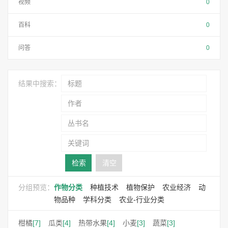
视频
0
百科
0
问答
0
结果中搜索：
检索
清空
分组预览：
作物分类
种植技术
植物保护
农业经济
动
物品种
学科分类
农业-行业分类
柑橘
[7]
瓜类
[4]
热带水果
[4]
小麦
[3]
蔬菜
[3]