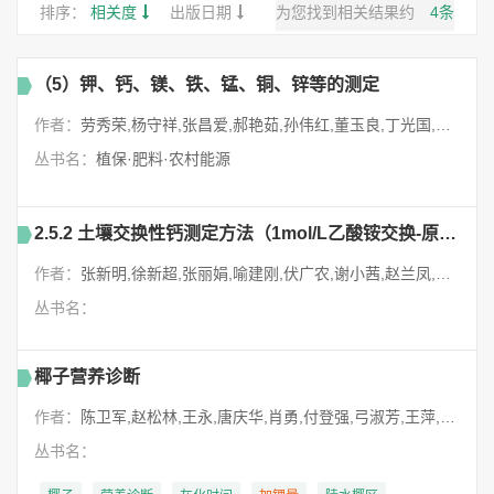
排序：
相关度
出版日期
为您找到相关结果约
4
条
（5）钾、钙、镁、铁、锰、铜、锌等的测定
作者：
劳秀荣,杨守祥,张昌爱,郝艳茹,孙伟红,董玉良,丁光国,于素华,王宜伦,孔凡美,刘少军,刘登民,孙伟红,劳秀荣,李絮花,李燕婷,张昌爱,张玉玲,杨守祥,周波,陈宝成,郝艳茹,侯艳娟,崔秀敏,董元杰,董玉良
丛书名：
植保·肥料·农村能源
2.5.2 土壤交换性钙测定方法（1mol/L乙酸铵交换-原子吸收分光光度法）（GB 7865—1987）
作者：
张新明,徐新超,张丽娟,喻建刚,伏广农,谢小茜,赵兰凤,王宗抗,车姚兴,叶宇游,代啟贵,白翠华,冯宏,冯剑,毕艳霞,伏广农,刘一锋,刘小锋,刘会玲,李英,李文彦,张丽娟,张新明,官利兰,赵兰凤,贾田,徐鹏举,徐新超,郭玉婷,喻建刚,谢小茜
丛书名：
椰子营养诊断
作者：
陈卫军,赵松林,王永,唐庆华,肖勇,付登强,弓淑芳,王萍,吕朝军,刘蕊,孙程旭,李和帅,张军,陈华,陈思婷,范海阔,夏秋瑜,唐龙祥,曹红星,董志国,覃伟权
丛书名：