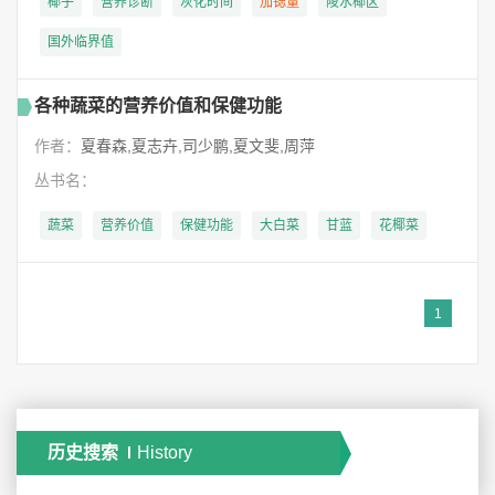
椰子
营养诊断
灰化时间
加
锶
量
陵水椰区
国外临界值
各种蔬菜的营养价值和保健功能
作者：
夏春森,夏志卉,司少鹏,夏文斐,周萍
丛书名：
蔬菜
营养价值
保健功能
大白菜
甘蓝
花椰菜
1
历史搜索
History