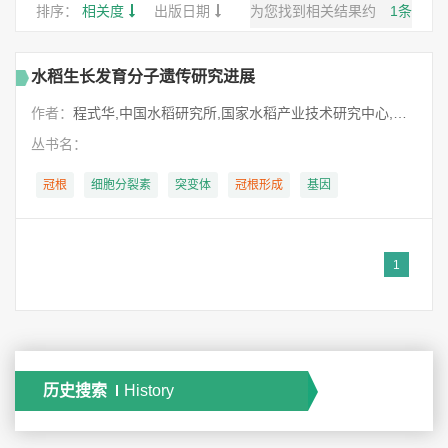
排序：
相关度
出版日期
为您找到相关结果约
1
条
水稻生长发育分子遗传研究进展
作者：
程式华,中国水稻研究所,国家水稻产业技术研究中心,程式华,李西明,姜仁华,胡培松,曹立勇,庄杰云,钱前,朱德峰,朱智伟,王磊,方福平,方福平,方福平,朱智伟,朱德峰,向镜,江帆,李凤博,杨仕华,沈希宏,张玉屏,陈能,陈惠哲,周锡跃,庞乾林,赵艳,胡慧英,段彬伍,钱前,徐春春,郭紫墨,黄世文,曹立勇,曹赵云,程式华,傅强,鲁英,樊叶杨,魏兴华
丛书名：
冠根
细胞分裂素
突变体
冠根
形成
基因
1
历史搜索
History