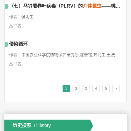
（七）马铃薯卷叶病毒（PLRV）的
介体昆虫
——桃蚜体内提取PLRV的步骤
作者：
侯明生
丛书名：
侵染循环
作者：
中国农业科学院植物保护研究所,陈善铭,齐兆生,王法明,陈毓苓,杜正文,顾正远,王一凤,刘孝坤,李光博,胡吉成,陈霈,魏鸿钧,关延生,余子林,许泽永,朱国仁,张芝利,陈其煐,郭予元,吴家琴,张继成,蒯元章,田立道,陈雪芬,殷坤山,任大方,刘杰贤,孙昌学,朱贤朝,李厥鲁,姜元振,蒋元晖,张开明,罗永明,侯天爵,张泽溥,马勇,贾佩华,洪锡午,林举儒
丛书名：
1
2
3
4
5
>
历史搜索
History