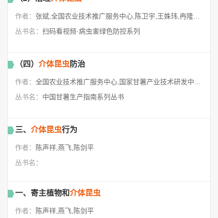
作者：
张斌,全国农业技术推广服务中心,陈卫宇,王姝玮,冉隆勋,王娟娟,丁昭斌,王姝玮,王娟娟,冉隆勋,任静,李莉,李涛,余江平,余杰颖,张斌,陈卫宇,耿坤,顾志英,蒋平,薛文鹏,张斌,耿坤,王姝玮,余杰颖,薛文鹏,李莉,王娟娟,冉隆勋,余江平,李涛,顾志英,陈卫宇,丁昭斌,任静,蒋平
丛书名：
扫码看视频·病虫害绿色防控系列
（四）
介体昆虫
防治
作者：
全国农业技术推广服务中心,国家甘薯产业技术研发中心,张振臣,陈书龙,贺娟,马代夫,谢逸萍,邱思鑫,梁健,冯宇鹏,马娟,马代夫,马居奎,王云鹏,王亚楠,王容燕,冯宇鹏,乔奇,刘中华,孙厚俊,李秀花,杨冬静,邱思鑫,张鸿,张成玲,张振臣,陈书龙,贺娟,秦艳红,高波,梁健,谢逸萍,马居奎,王容燕,田雨婷,刘中华,孙厚俊,杨冬静,邱思鑫,张成玲,张振臣,陈书龙,赵付枚,谢逸萍
丛书名：
中国甘薯生产指南系列丛书
三、
介体昆虫
行为
作者：
陈声祥,燕飞,陈剑平
丛书名：
一、寄主植物和
介体昆虫
作者：
陈声祥,燕飞,陈剑平