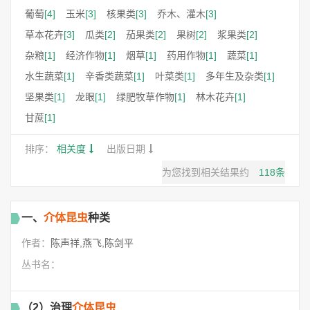
葡萄
[4]
玉米
[3]
核果类
[3]
乔木、灌木
[3]
草本花卉
[3]
瓜类
[2]
茄果类
[2]
果树
[2]
浆果类
[2]
杂粮
[1]
经济作物
[1]
烟草
[1]
药用作物
[1]
蔬菜
[1]
水生蔬菜
[1]
辛香类蔬菜
[1]
叶菜类
[1]
多年生及杂类
[1]
坚果类
[1]
龙眼
[1]
绿肥牧草作物
[1]
林木花卉
[1]
甘蔗
[1]
排序：
相关度
出版日期
为您找到相关结果约
118
条
一、
介体昆虫
种类
作者：
陈声祥,燕飞,陈剑平
丛书名：
（2）治理
介体昆虫