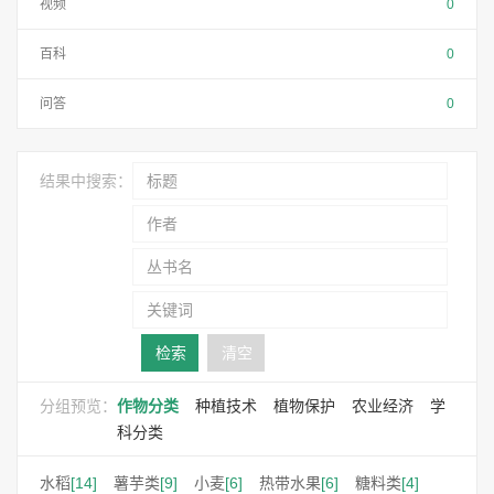
视频
0
百科
0
问答
0
结果中搜索：
检索
清空
分组预览：
作物分类
种植技术
植物保护
农业经济
学
科分类
水稻
[14]
薯芋类
[9]
小麦
[6]
热带水果
[6]
糖料类
[4]