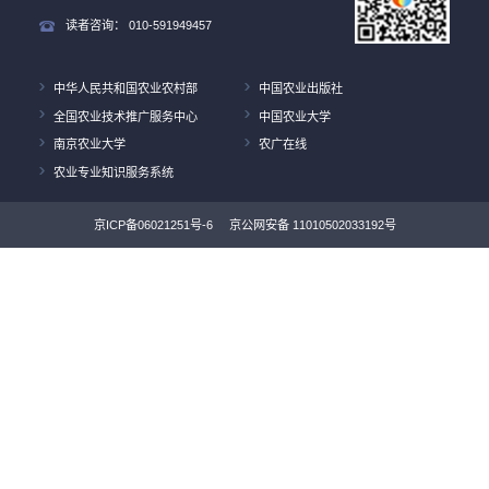
豚草监测与防治
作者：
付卫东 张国良
ISBN：
978-7-109-27816-5
出版日期：
2020-11
字数：
160千字
防治
监测
豚草
少花蒺藜草监测与防治
作者：
付卫东 张国良
ISBN：
978-7-109-24897-7
出版日期：
2018-11
字数：
100千字
防治
禾本科牧草
侵