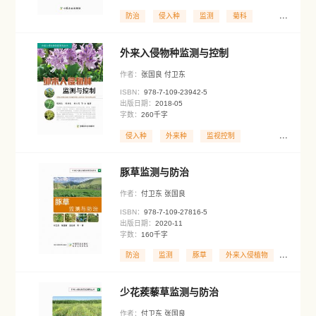
ISBN：
978-7-109-21596-2
出版日期：
2016-04
字数：
100千字
防治
监测
茄科
黄顶菊监测与防治
作者：
付卫东 张国良
ISBN：
978-7-109-26454-0
出版日期：
2019-12
字数：
120千字
防治
监测
菊科
薇甘菊监测与防治