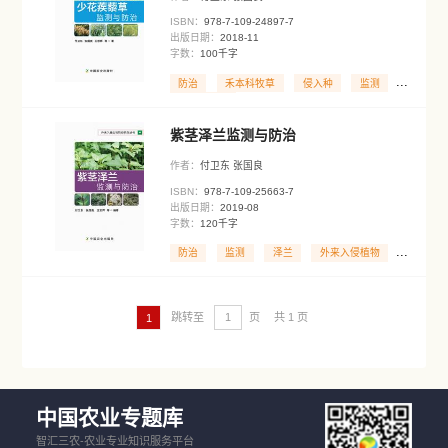
作者：
付卫东 张国良
ISBN：
978-7-109-22986-0
出版日期：
2017-05
字数：
100千字
防治
侵入种
监测
外来入侵物种监测与控
作者：
张国良 付卫东
ISBN：
978-7-109-23942-5
出版日期：
2018-05
字数：
260千字
侵入种
外来种
监视