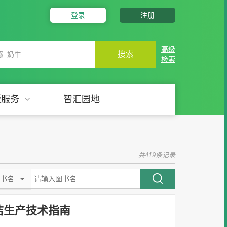
登录
注册
高级
搜索
检索
版服务
智汇园地
共419条记录
书名
洁生产技术指南