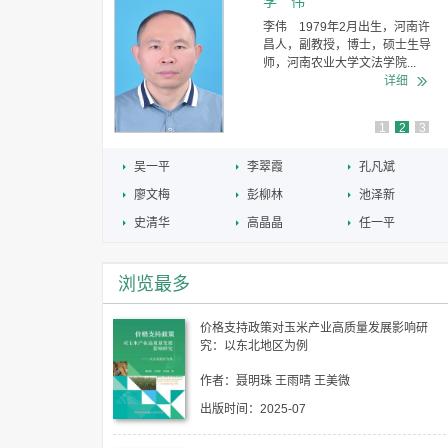
李 伟
农业大学经济
李伟 1979年2月出生，河南许
济系教授、博士
昌人，副教授，博士，硕士生导
日本国立...
师，河南农业大学文法学院...
详细
详细
1
2
3
吴一平
李翠霞
孔凡斌
廖文梅
彭柳林
池泽新
史清华
高晶晶
任一平
浏览最多
价格支持政策对玉米产业高质量发展影响研
究：以东北地区为例
作者：聂明珠 王雨晴 王美微
出版时间：2025-07