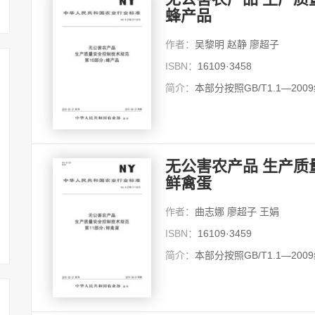
蜂产品
作者：
吴黎明 赵静 廖超子
ISBN：
16109·3458
简介：
本部分按照GB/T1.1—20
无公害农产品 生产质
鲜禽蛋
作者：
曲志娜 廖超子 王娟
ISBN：
16109·3459
简介：
本部分按照GB/T1.1—20