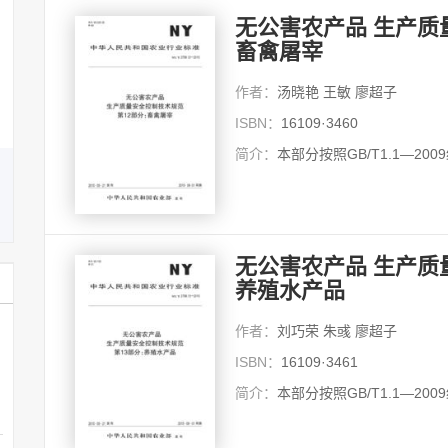
关信平
无公害农产品 生产质
关信平 博士，南开大学社会建
设与管理研究院院长，社会工作
畜禽屠宰
与社会政策系教授，博士生...
详细
作者：
汤晓艳 王敏 廖超子
ISBN：
16109·3460
简介：
本部分按照GB/T1.1—20
无公害农产品 生产质
养殖水产品
作者：
刘巧荣 朱彧 廖超子
ISBN：
16109·3461
简介：
本部分按照GB/T1.1—20