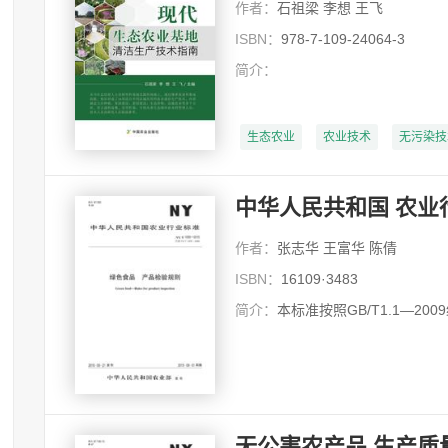
作者：
石祖梁 李想 王飞
ISBN：
978-7-109-24064-3
简介：
生态农业
农业技术
无污染技
中华人民共和国 农业
作者：
张志华 王富华 陈倩
ISBN：
16109·3483
简介：
本标准按照GB/T1.1—20
无公害农产品 生产质