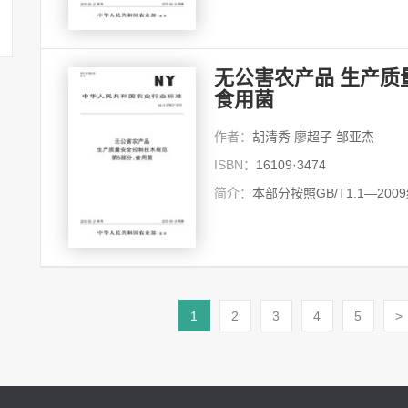
无公害农产品 生产质
食用菌
作者：
胡清秀 廖超子 邹亚杰
ISBN：
16109·3474
简介：
本部分按照GB/T1.1—20
1
2
3
4
5
>