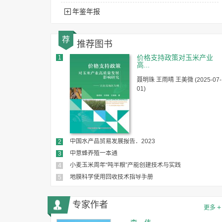
年鉴年报
荐
推荐图书
价格支持政策对玉米产业
1
高...
聂明珠 王雨晴 王美微 (2025-07-
01)
中国水产品贸易发展报告．2023
2
中意蜂养殖一本通
3
小麦玉米周年“吨半粮”产能创建技术与实践
4
地膜科学使用回收技术指导手册
5
专家作者
+
更多