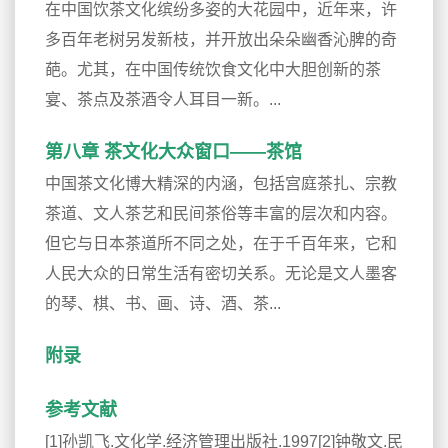
在中国饮茶文化缤纷多姿的大花园中，近年来，许
多百年老树另发新枝，并开放出朵朵幽香沁脾的奇
葩。尤其，在中国传统饮食文化中大胆创新的茶
宴、茶点及茶酒令人耳目一新。...
第八章 茶文化大众窗口——茶馆
中国茶文化博大精深的内涵，包括宫庭茶扎、宗教
茶道、文人茶艺和民间茶俗等丰富的层次和内容。
但它与日本茶道所不同之处，在于千百年来，它和
人民大众的日常生活有密切关系。无论是文人墨客
的琴、棋、书、画、诗、酒、茶...
附录
参考文献
[1]孙凯飞.文化学.经济管理出版社.1997[2]钟敬文.民