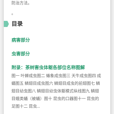
防治方法。
。
目录
病害部分
虫害部分
附录：茶树害虫体躯各部位名称图解
图一 叶蝉成虫图二 蝽象成虫图三 天牛成虫图四 成
蟎图五 鳞翅目成虫图六 鳞翅目成虫的前翅图七 鳞
翅目幼虫图八 鳞翅目幼虫体躯模式纵线图九 鳞翅
目蛾类蛹（被蛹）图十 昆虫的口器图十一 昆虫的
足图十二 昆虫...