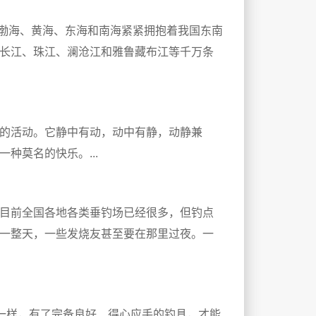
有渤海、黄海、东海和南海紧紧拥抱着我国东南
长江、珠江、澜沧江和雅鲁藏布江等千万条
的活动。它静中有动，动中有静，动静兼
种莫名的快乐。...
目前全国各地各类垂钓场已经很多，但钓点
一整天，一些发烧友甚至要在那里过夜。一
是一样，有了完备良好、得心应手的钓具，才能