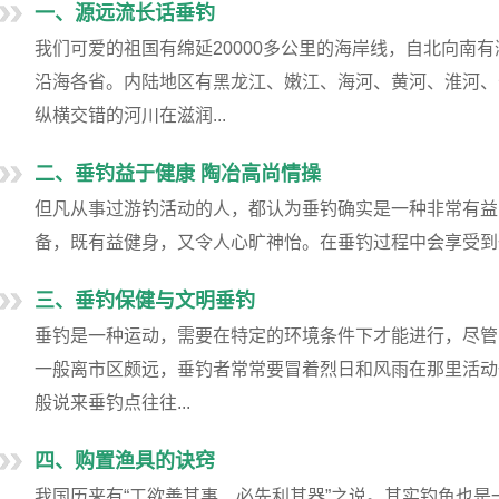
一、源远流长话垂钓
我们可爱的祖国有绵延20000多公里的海岸线，自北向南
沿海各省。内陆地区有黑龙江、嫩江、海河、黄河、淮河、
纵横交错的河川在滋润...
二、垂钓益于健康 陶冶高尚情操
但凡从事过游钓活动的人，都认为垂钓确实是一种非常有益
备，既有益健身，又令人心旷神怡。在垂钓过程中会享受到一
三、垂钓保健与文明垂钓
垂钓是一种运动，需要在特定的环境条件下才能进行，尽管
一般离市区颇远，垂钓者常常要冒着烈日和风雨在那里活动
般说来垂钓点往往...
四、购置渔具的诀窍
我国历来有“工欲善其事、必先利其器”之说。其实钓鱼也