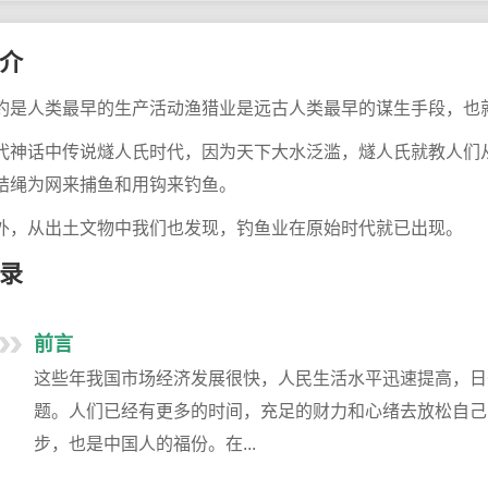
介
钓是人类最早的生产活动渔猎业是远古人类最早的谋生手段，也
代神话中传说燧人氏时代，因为天下大水泛滥，燧人氏就教人们
结绳为网来捕鱼和用钩来钓鱼。
外，从出土文物中我们也发现，钓鱼业在原始时代就已出现。
录
前言
这些年我国市场经济发展很快，人民生活水平迅速提高，日
题。人们已经有更多的时间，充足的财力和心绪去放松自己
步，也是中国人的福份。在...