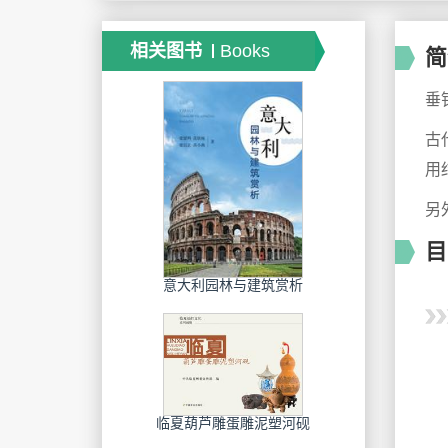
相关图书
Books
简
垂
古
用
另
目
意大利园林与建筑赏析
临夏葫芦雕蛋雕泥塑河砚