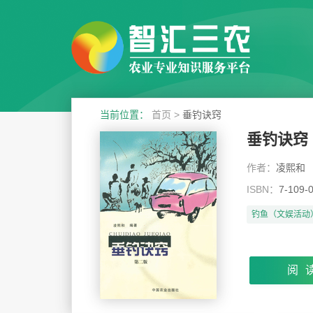
当前位置：
首页
>
垂钓诀窍
垂钓诀窍
作者：
凌熙和
ISBN：
7-109-
钓鱼（文娱活动
阅