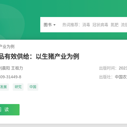
图书
产业为例
品有效供给：以生猪产业为例
刘晨阳 王祖力
出版时间：
202
109-31449-8
出版社：
中国农
发展
研究
中国
阅读