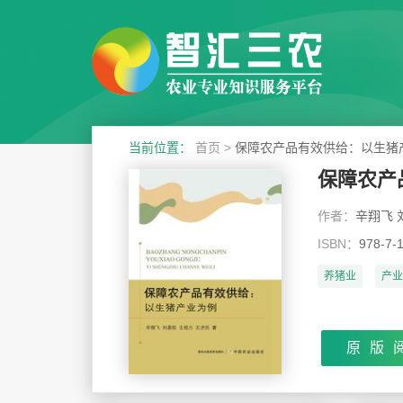
当前位置：
首页
>
保障农产品有效供给：以生猪
保障农产
作者：
辛翔飞 
ISBN：
978-7-
养猪业
产业
原版