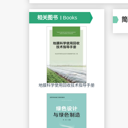
相关图书
Books
简
地膜科学使用回收技术指导手册