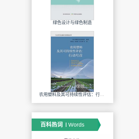
绿色设计与绿色制造
农用塑料及其可持续性评估：行动号召
百科热词
Words