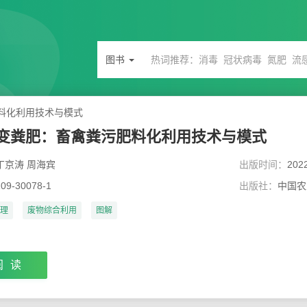
图书
料化利用技术与模式
变粪肥：畜禽粪污肥料化利用技术与模式
丁京涛 周海宾
出版时间：
202
109-30078-1
出版社：
中国农
理
废物综合利用
图解
阅读