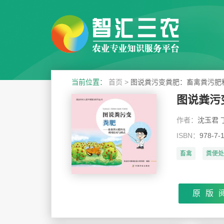
当前位置：
首页
>
图说粪污变粪肥：畜禽粪污肥
图说粪污
作者：
沈玉君 
ISBN：
978-7-
畜禽
粪便处
原版