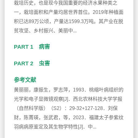
栽培历史，也是现今我国重要的经济水果种类之
一，栽培面积和产量均居世界首位。2019年种植面
积已达89万公顷，产量达1599.3万吨。其产业在脱
贫攻坚、乡村振兴、美丽中...
PART 1 病害
PART 2 虫害
参考文献
黄丽丽，康振生，罗志萍，1993．桃缩叶病组织的
光学和电子显微镜观察[J]．西北农林科技大学学报
（自然科学版）（S2）：29-32+127-128．刘保
财，陈菁瑛，张武君，等，2023．福建太子参紫纹
羽病病原鉴定及其生物学特性[J]．中...