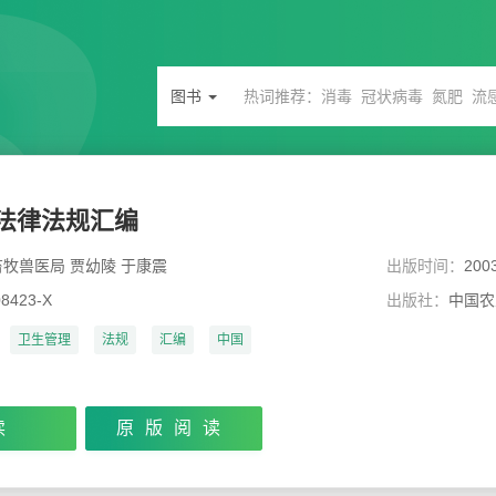
图书
法律法规汇编
牧兽医局 贾幼陵 于康震
出版时间：
200
08423-X
出版社：
中国农
卫生管理
法规
汇编
中国
读
原版阅读